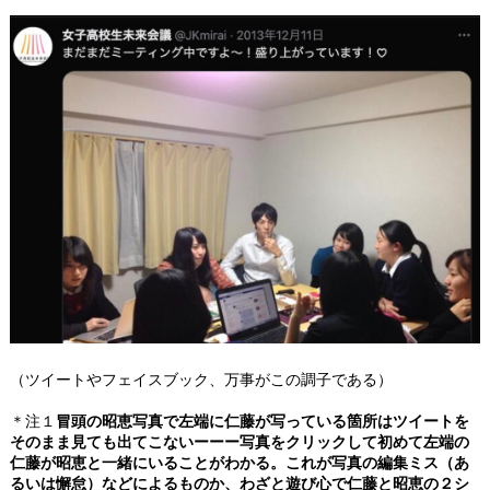
（ツイートやフェイスブック、万事がこの調子である）
＊注１
冒頭の昭恵写真で左端に仁藤が写っている箇所はツイートを
そのまま見ても出てこないーーー写真をクリックして初めて左端の
仁藤が昭恵と一緒にいることがわかる。これが写真の編集ミス（あ
るいは懈怠）などによるものか、わざと遊び心で仁藤と昭恵の２シ