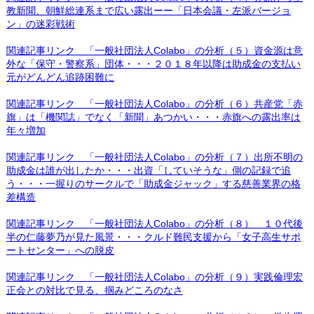
教新聞、朝鮮総連系まで広い露出ーー「日本会議・左派バージョ
ン」の迷彩戦術
関連記事リンク 「一般社団法人Colabo」の分析（５）資金源は意
外な「保守・警察系」団体・・・２０１８年以降は助成金の支払い
元がどんどん追跡困難に
関連記事リンク 「一般社団法人Colabo」の分析（６）共産党「赤
旗」は「機関誌」でなく「新聞」あつかい・・・赤旗への露出率は
年々増加
関連記事リンク 「一般社団法人Colabo」の分析（７）出所不明の
助成金は誰が出したか・・・出資「していそうな」側の記録で追
う・・・一握りのサークルで「助成金ジャック」する慈善業界の格
差構造
関連記事リンク 「一般社団法人Colabo」の分析（８） １０代後
半の仁藤夢乃が見た風景・・・クルド難民支援から「女子高生サポ
ートセンター」への脱皮
関連記事リンク 「一般社団法人Colabo」の分析（９）実践倫理宏
正会との対比で見る、掴みどころのなさ