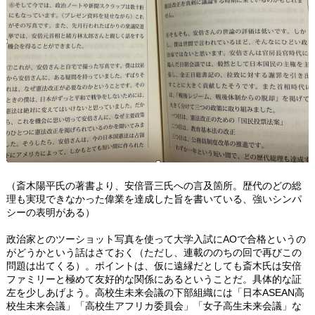
（斎木陽平氏の著書より、安倍晋三氏への言及箇所。歴代のどの総
理も実現できなかった偉業を達成した旨を書いている、強いシンパ
シーの表明がある）
政治家とのツーショット写真を使って大学入試にAOで合格というの
がどうかという話はさておく（ただし、連載ののちの回で再びこの
問題は出てくる）。ポイントは、仮に遠縁だとしても斎木氏は安倍
ファミリーと極めて友好的な関係にあるということだ。具体的な証
左を少しあげよう。高校生未来会議の下部組織には「日本ASEAN高
校生未来会議」「高校生アフリカ委員会」「女子高生未来会議」な