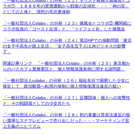
「一般社団法人Colabo」の分析（２２）キリスト教婦人矯風会とコ
ラボ① １８８６年の禁酒運動から戦後の左傾化・・・「神の宮」
としての人体と、理想の毛沢東体制
「一般社団法人Colabo」の分析（２３）矯風会とコラボ② 機関紙に
コラボ役員の「ゴースト出演」と、「ツイフェミ化」した矯風会
「一般社団法人Colabo」の分析（２４）英語HPでの扇動問題「東京
の女子中高生が路上生活」「女子高生五千人はJKビジネスの影響
下」
関連記事リンク 「一般社団法人Colabo」の分析（２５）東京都か
らのバスカフェ業務委託と、個人情報保護条例に関する諸問題」
「一般社団法人colabo」の分析（２６）福祉名目で困窮した少女に
接近して、政治動員へ転用の体制に個人情報保護法違反の疑い
「一般社団法人Colabo」の分析（２７）近隣団体・個人への攻撃性
と、その戦闘員としての少女兵たち
「一般社団法人Colabo」の分析（２８）初の著書は景表法違反の疑
い濃厚なステマレビューで売り出しだった・・・マーケティング至
上主義のニヒリズム