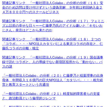
関連記事リンク 「一般社団法人Colabo」の分析の分析（１６）安
全のため訪問は受け付けずという虚偽見解 ９年前は初回納入金２
４万８０００円〜のスクールビジネス
関連記事リンク 「一般社団法人Colabo」の分析（１７） フェミニ
ズム以前の幸せな日々ーー仁藤夢乃氏のアイドル嫌いと「キモいお
じさん」発言はどこから来たのか
関連記事リンク 「一般社団法人Colabo」の分析（１８） ２つの
「コラボ」・・・NPO法人カタリバによる東北コラボの存在と、仁
藤氏コラボの分離・独立
関連記事リンク 「一般社団法人Colabo」の分析（１９）国会議事
録で読むコラボと、人の導線でない新宿区役所から「動かない」バ
スの謎
「一般社団法人Colabo」の分析（２０）仁藤夢乃と稲葉理事の出身
母体 年間収入１６億円の巨大NPO法人「カタリバ」・・・相方経
営と教育スタートという共通項
「一般社団法人Colabo」の分析（２１）軽度知的障害者らの支援
と、政治動員という倫理的ジレンマ