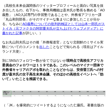
（高校生未来会議関係のツイッタープロフィールと面白い写真を抜
き出したもの。右下から、事務局機能は斎木氏が塾長を務める「AO
義塾」（AO入試専門の学習塾であることや、外務省アフリカ一課
「丸山和則部長」がそのマイナーな集まりに参加したことが分か
る。ちなみに
AO義塾についての批判的検証としては山本一郎氏がス
トイカ（元ファクタの阿部重夫氏が立ち上げたウェブメディア）に
書かれた記事
が詳しい。）
なお丸山則夫氏はその後「外務報道官」となり北朝鮮のミサイル実
験についてのコメントを
出した
ことなどで知られる（現在はアイル
ランド大使）。
別にSNSのフォロワー数が全てではないが
現時点で高校生アフリカ
委員会のフォロワーは１１９である。このレベルのマイナー団体で
外務省キャリアのアポを取れたことなどからは、安倍晋三氏への忖
度が斎木氏の女子高生未来会議、そのほかの高校生イベントへ「効
いて」いたことを推認できる。
（「JK」を爆発的にツイートするようになった仁藤氏。著書出版の