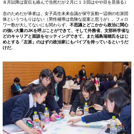
８月以降は宣伝も絡んで当然だが２月に１３回はやや目を見張る）
念のためだが筆者は、女子高生未来会議が保守反動一辺倒の右派団
体というつもりはない（男性補導は危険な提案と思うが）。フォロ
ワー数が大してないにも関わらず、
不思議とどこかから政治に関心
の強い大量のJKを呼ぶことができて、そして外務省、文部科学省な
どのキャリアと面談をセッティングできて、また福島瑞穂氏をはじ
めとする「左派」のはずの政治家にもパイプを持っているというだ
けだ
。