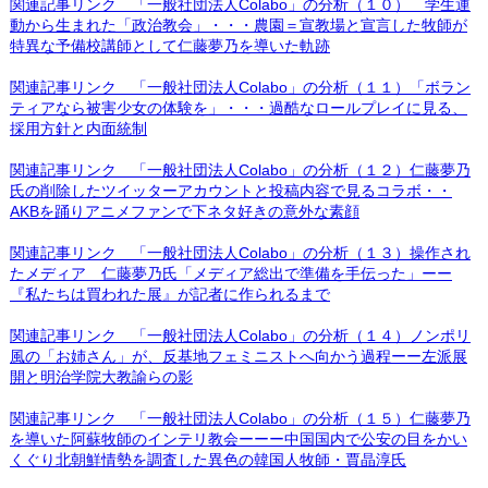
関連記事リンク 「一般社団法人Colabo」の分析（１０） 学生運
動から生まれた「政治教会」・・・農園＝宣教場と宣言した牧師が
特異な予備校講師として仁藤夢乃を導いた軌跡
関連記事リンク 「一般社団法人Colabo」の分析（１１）「ボラン
ティアなら被害少女の体験を」・・・過酷なロールプレイに見る、
採用方針と内面統制
関連記事リンク 「一般社団法人Colabo」の分析（１２）仁藤夢乃
氏の削除したツイッターアカウントと投稿内容で見るコラボ・・
AKBを踊りアニメファンで下ネタ好きの意外な素顔
関連記事リンク 「一般社団法人Colabo」の分析（１３）操作され
たメディア 仁藤夢乃氏「メディア総出で準備を手伝った」ーー
『私たちは買われた展』が記者に作られるまで
関連記事リンク 「一般社団法人Colabo」の分析（１４）ノンポリ
風の「お姉さん」が、反基地フェミニストへ向かう過程ーー左派展
開と明治学院大教諭らの影
関連記事リンク 「一般社団法人Colabo」の分析（１５）仁藤夢乃
を導いた阿蘇牧師のインテリ教会ーーー中国国内で公安の目をかい
くぐり北朝鮮情勢を調査した異色の韓国人牧師・賈晶淳氏