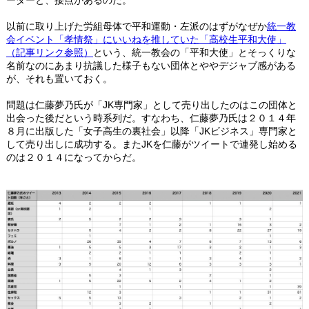
ーダーと、接点があるのだ。
以前に取り上げた労組母体で平和運動・左派のはずがなぜか
統一教
会イベント「孝情祭」にいいねを推していた「高校生平和大使」
（記事リンク参照）
という、統一教会の「平和大使」とそっくりな
名前なのにあまり抗議した様子もない団体とややデジャブ感がある
が、それも置いておく。
問題は仁藤夢乃氏が「JK専門家」として売り出したのはこの団体と
出会った後だという時系列だ。すなわち、仁藤夢乃氏は２０１４年
８月に出版した「女子高生の裏社会」以降「JKビジネス」専門家と
して売り出しに成功する。またJKを仁藤がツイートで連発し始める
のは２０１４になってからだ。