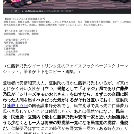
（仁藤夢乃氏ツイートリンク先のフェイスブックページスクリーン
ショット。筆者が上下をコピー・編集。）
登壇者は安倍昭恵夫人、蓮舫氏のほか仁藤夢乃氏もいるが、写真は
とにかく若い女性が目立つ。
発想として「オヤジ」風であり仁藤夢
乃氏が「シリーズキモいおじさん」を出すなら、まずこの企画に関
わった人間を出すべきだった気がするがそれは置いておく
。蓮舫氏
は
連載１９回
の国会議事録分析でも、民主党系で真っ先に仁藤夢乃
氏へ言及していたことは確認したが、あれは偶然ではない。
民主
党・民進党・立憲内で最も仁藤夢乃氏や安倍一家と近い大物議員の
うち少なくとも一人は将来の野党第一党になる民進党の党首、蓮舫
だ。
仁藤夢乃はすでにこの時代から野党第一党の（ある時点の）リ