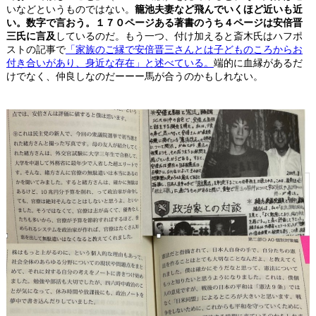
いなどというものではない。
籠池夫妻など飛んでいくほど近いも近
い。数字で言おう。１７０ページある著書のうち４ページは安倍晋
三氏に言及
しているのだ。もう一つ、付け加えると斎木氏はハフポ
ストの記事で
「家族のご縁で安倍晋三さんとは子どものころからお
付き合いがあり、身近な存在」と述べている。
端的に血縁があるだ
けでなく、仲良しなのだーーー馬が合うのかもしれない。