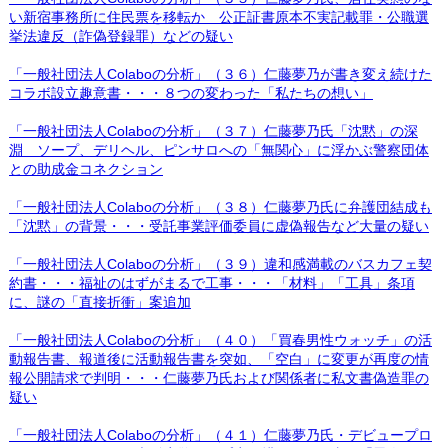
い新宿事務所に住民票を移転か 公正証書原本不実記載罪・公職選
挙法違反（詐偽登録罪）などの疑い
「一般社団法人Colaboの分析」（３６）仁藤夢乃が書き変え続けた
コラボ設立趣意書・・・８つの変わった「私たちの想い」
「一般社団法人Colaboの分析」（３７）仁藤夢乃氏「沈黙」の深
淵 ソープ、デリヘル、ピンサロへの「無関心」に浮かぶ警察団体
との助成金コネクション
「一般社団法人Colaboの分析」（３８）仁藤夢乃氏に弁護団結成も
「沈黙」の背景・・・受託事業評価委員に虚偽報告など大量の疑い
「一般社団法人Colaboの分析」（３９）違和感満載のバスカフェ契
約書・・・福祉のはずがまるで工事・・・「材料」「工具」条項
に、謎の「直接折衝」案追加
「一般社団法人Colaboの分析」（４０）「買春男性ウォッチ」の活
動報告書、報道後に活動報告書を突如、「空白」に変更が再度の情
報公開請求で判明・・・仁藤夢乃氏および関係者に私文書偽造罪の
疑い
「一般社団法人Colaboの分析」（４１）仁藤夢乃氏・デビュープロ