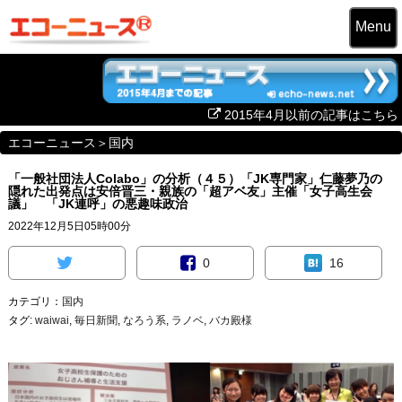
Menu
2015年4月以前の記事はこちら
エコーニュース
＞
国内
「一般社団法人Colabo」の分析（４５）「JK専門家」仁藤夢乃の
隠れた出発点は安倍晋三・親族の「超アベ友」主催「女子高生会
議」 「JK連呼」の悪趣味政治
2022年12月5日05時00分
0
16
カテゴリ：
国内
タグ:
waiwai
,
毎日新聞
,
なろう系
,
ラノベ
,
バカ殿様