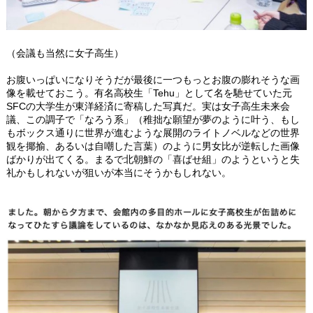
（会議も当然に女子高生）
お腹いっぱいになりそうだが最後に一つもっとお腹の膨れそうな画
像を載せておこう。有名高校生「Tehu」として名を馳せていた元
SFCの大学生が東洋経済に寄稿した写真だ。実は女子高生未来会
議、この調子で「なろう系」（稚拙な願望が夢のように叶う、もし
もボックス通りに世界が進むような展開のライトノベルなどの世界
観を揶揄、あるいは自嘲した言葉）のように男女比が逆転した画像
ばかりが出てくる。まるで北朝鮮の「喜ばせ組」のようというと失
礼かもしれないが狙いが本当にそうかもしれない。