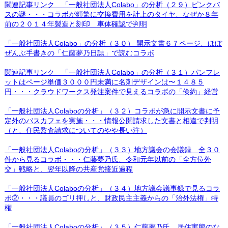
関連記事リンク 「一般社団法人Colabo」の分析（２９）ピンクバ
スの謎・・・コラボが頻繁に交換費用を計上のタイヤ、なぜか８年
前の２０１４年製造と刻印 車体確認で判明
「一般社団法人Colabo」の分析（３０） 開示文書６７ページ、ほぼ
ぜんぶ手書きの「仁藤夢乃日誌」で読むコラボ
関連記事リンク 「一般社団法人Colabo」の分析（３１）パンフレ
ットはページ単価３０００円未満に名刺デザインは〜１４８５
円・・・クラウドワークス発注案件で見えるコラボの「倹約」経営
「一般社団法人Colaboの分析」（３２）コラボが急に開示文書に予
定外のバスカフェを実施・・・情報公開請求した文書と相違で判明
（と、住民監査請求についてのやや長い注）
「一般社団法人Colaboの分析」（３３）地方議会の会議録 全３０
件から見るコラボ・・・仁藤夢乃氏、令和元年以前の「全方位外
交」戦略と、翌年以降の共産党接近過程
「一般社団法人Colaboの分析」（３４）地方議会議事録で見るコラ
ボ②・・・議員のゴリ押しと、財政民主主義からの「治外法権」特
権
「一般社団法人Colaboの分析」（３５）仁藤夢乃氏、居住実態のな