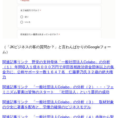
（「JKビジネスの客の質問か？」と言わんばかりのGoogleフォー
ム）
関連記事リンク 野党の支持母体「一般社団法人Colabo」の分析
（１） 年間収入１億８０００万円で岸田首相政治資金団体以上の集
金力に、公称サポーター数１６４７名 仁藤夢乃氏３２歳の絶大権
力
関連記事リンク 「一般社団法人Colabo」の分析（２）・・・フェ
ミニズム要素は皆無のスタート 「社団法人」という選択の成功
関連記事リンク 「一般社団法人Colabo」の分析（３） 取材対象
の少女に著書を配布と、労働力確保のビジネスモデル
関連記事リンク 「一般社団法人Colabo」の分析（４）赤旗から聖