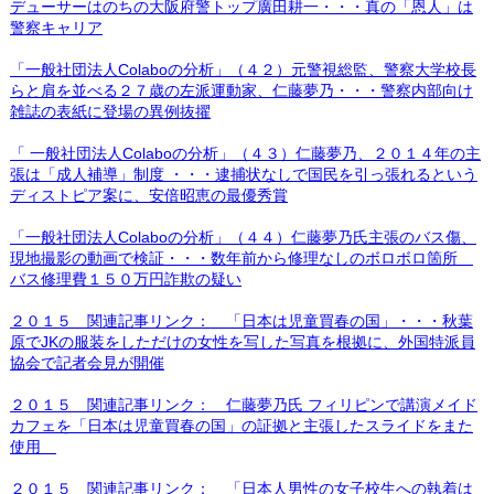
デューサーはのちの大阪府警トップ廣田耕一・・・真の「恩人」は
警察キャリア
「一般社団法人Colaboの分析」（４２）元警視総監、警察大学校長
らと肩を並べる２７歳の左派運動家、仁藤夢乃・・・警察内部向け
雑誌の表紙に登場の異例抜擢
「 一般社団法人Colaboの分析」（４３）仁藤夢乃、２０１４年の主
張は「成人補導」制度 ・・・逮捕状なしで国民を引っ張れるという
ディストピア案に、安倍昭恵の最優秀賞
「一般社団法人Colaboの分析」（４４）仁藤夢乃氏主張のバス傷、
現地撮影の動画で検証・・・数年前から修理なしのボロボロ箇所
バス修理費１５０万円詐欺の疑い
２０１５ 関連記事リンク： 「日本は児童買春の国」・・・秋葉
原でJKの服装をしただけの女性を写した写真を根拠に、外国特派員
協会で記者会見が開催
２０１５ 関連記事リンク： 仁藤夢乃氏 フィリピンで講演メイド
カフェを「日本は児童買春の国」の証拠と主張したスライドをまた
使用
２０１５ 関連記事リンク： 「日本人男性の女子校生への執着は