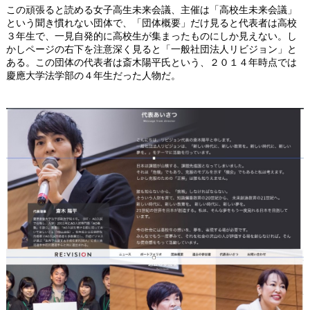
この頑張ると読める女子高生未来会議、主催は「高校生未来会議」
という聞き慣れない団体で、「団体概要」だけ見ると代表者は高校
３年生で、一見自発的に高校生が集まったものにしか見えない。し
かしページの右下を注意深く見ると「一般社団法人リビジョン」と
ある。この団体の代表者は斎木陽平氏という、２０１４年時点では
慶應大学法学部の４年生だった人物だ。