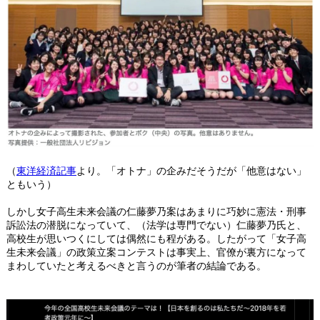
（
東洋経済記事
より。「オトナ」の企みだそうだが「他意はない」
ともいう）
しかし女子高生未来会議の仁藤夢乃案はあまりに巧妙に憲法・刑事
訴訟法の潜脱になっていて、（法学は専門でない）仁藤夢乃氏と、
高校生が思いつくにしては偶然にも程がある。したがって「女子高
生未来会議」の政策立案コンテストは事実上、官僚が裏方になって
まわしていたと考えるべきと言うのが筆者の結論である。