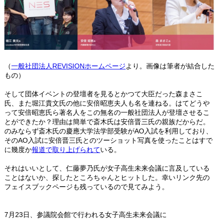
（
一般社団法人REVISIONホームページ
より。画像は筆者が結合した
もの）
そして団体イベントの登壇者を見るとかつて大臣だった森まさこ
氏、また堀江貴文氏の他に安倍昭恵夫人も名を連ねる。はてどうや
って安倍昭恵氏ら著名人をこの無名の一般社団法人が登壇させるこ
とができたか？理由は簡単で斎木氏は安倍晋三氏の親族だからだ。
のみならず斎木氏の慶應大学法学部受験がAO入試を利用しており、
そのAO入試に安倍晋三氏とのツーショット写真を使ったことはすで
に幾度か
報道で取り上げられて
いる。
それはいいとして、仁藤夢乃氏が女子高生未来会議に言及している
ことはないか、探したところちゃんとヒットした。幸いリンク先の
フェイスブックページも残っているので見てみよう。
7月23日、参議院会館で行われる女子高生未来会議に