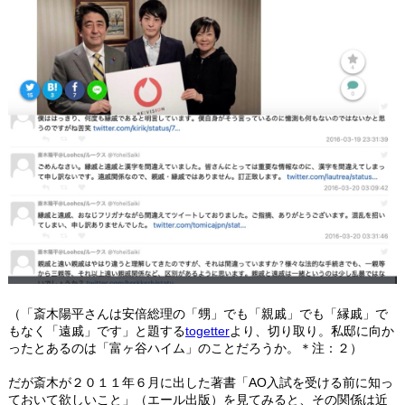
（「斎木陽平さんは安倍総理の「甥」でも「親戚」でも「縁戚」で
もなく「遠戚」です」と題する
togetter
より、切り取り。私邸に向か
ったとあるのは「富ヶ谷ハイム」のことだろうか。＊注：２）
だが斎木が２０１１年６月に出した著書「AO入試を受ける前に知っ
ておいて欲しいこと」（エール出版）を見てみると、その関係は近