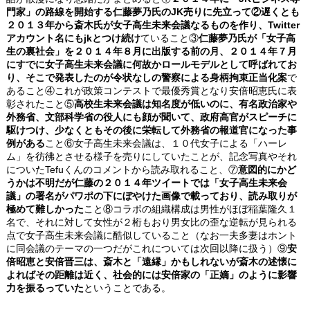
門家」の路線を開始する仁藤夢乃氏のJK売りに先立って②遅くとも
２０１３年から斎木氏が女子高生未来会議なるものを作り、Twitter
アカウント名にもjkとつけ続け
ていること③
仁藤夢乃氏が「女子高
生の裏社会」を２０１４年８月に出版する前の月、２０１４年７月
にすでに女子高生未来会議に何故かロールモデルとして呼ばれてお
り、そこで発表したのが令状なしの警察による身柄拘束正当化案
で
あること④これが政策コンテストで最優秀賞となり安倍昭恵氏に表
彰されたこと⑤
高校生未来会議は知名度が低いのに、有名政治家や
外務省、文部科学省の役人にも顔が聞いて、政府高官がスピーチに
駆けつけ、少なくともその後に栄転して外務省の報道官になった事
例がある
こと⑥女子高生未来会議は、１０代女子による「ハーレ
ム」を彷彿とさせる様子を売りにしていたことが、記念写真やそれ
についたTefuくんのコメントから読み取れること、⑦
意図的にかど
うかは不明だが仁藤の２０１４年ツイートでは「女子高生未来会
議」の署名がパワポの下にぼやけた画像で載っており、読み取りが
極めて難しかった
こと⑧コラボの組織構成は男性がほぼ稲葉隆久１
名で、それに対して女性が２桁もおり男女比の歪な逆転が見られる
点で女子高生未来会議に酷似していること（なお一夫多妻はホント
に同会議のテーマの一つだがこれについては次回以降に扱う）⑨
安
倍昭恵と安倍晋三は、斎木と「遠縁」かもしれないが斎木の述懐に
よればその距離は近く、社会的には安倍家の「正嫡」のように影響
力を振るっていた
ということである。