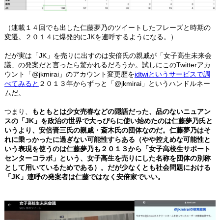
（連載１４回でも出した仁藤夢乃のツイートしたフレーズと時期の
変遷。２０１４に爆発的にJKを連呼するようになる。）
だが実は「JK」を売りに出すのは安倍氏の親戚が「女子高生未来会
議」の発案だと言ったら驚かれるだろうか。試しにこのTwitterアカ
ウント「@jkmirai」のアカウント変更歴を
idtwiというサービスで調
べてみると
２０１３年からずっと「@jkmirai」というハンドルネー
ムだ。
つまり、
もともとは少女売春などの隠語だった、品のないニュアン
スの「JK」を政治の世界で大っぴらに使い始めたのは仁藤夢乃氏と
いうより、安倍晋三氏の親戚・斎木氏の団体なのだ。仁藤夢乃はそ
れに乗っかったに過ぎない可能性すらある（やや控えめな可能性と
いう表現を使うのは仁藤夢乃も２０１３から「女子高校生サポート
センターコラボ」という、女子高生を売りにした名称を団体の別称
として用いているためである）。だが少なくとも社会問題における
「JK」連呼の発案者は仁藤ではなく安倍家でいい。