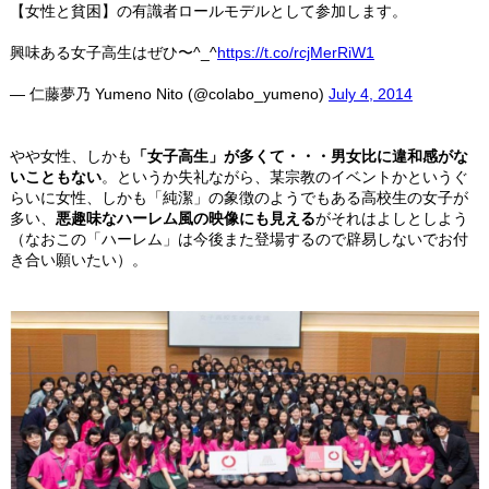
【女性と貧困】の有識者ロールモデルとして参加します。
興味ある女子高生はぜひ〜^_^
https://t.co/rcjMerRiW1
— 仁藤夢乃 Yumeno Nito (@colabo_yumeno)
July 4, 2014
やや女性、しかも
「女子高生」が多くて・・・男女比に違和感がな
いこともない
。というか失礼ながら、某宗教のイベントかというぐ
らいに女性、しかも「純潔」の象徴のようでもある高校生の女子が
多い、
悪趣味なハーレム風の映像にも見える
がそれはよしとしよう
（なおこの「ハーレム」は今後また登場するので辟易しないでお付
き合い願いたい）。