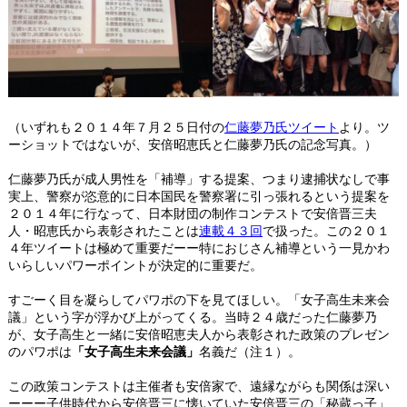
（いずれも２０１４年７月２５日付の
仁藤夢乃氏ツイート
より。ツ
ーショットではないが、安倍昭恵氏と仁藤夢乃氏の記念写真。）
仁藤夢乃氏が成人男性を「補導」する提案、つまり逮捕状なしで事
実上、警察が恣意的に日本国民を警察署に引っ張れるという提案を
２０１４年に行なって、日本財団の制作コンテストで安倍晋三夫
人・昭恵氏から表彰されたことは
連載４３回
で扱った。この２０１
４年ツイートは極めて重要だーー特におじさん補導という一見かわ
いらしいパワーポイントが決定的に重要だ。
すごーく目を凝らしてパワポの下を見てほしい。「女子高生未来会
議」という字が浮かび上がってくる。当時２４歳だった仁藤夢乃
が、女子高生と一緒に安倍昭恵夫人から表彰された政策のプレゼン
のパワポは
「女子高生未来会議」
名義だ（注１）。
この政策コンテストは主催者も安倍家で、遠縁ながらも関係は深い
ーーー子供時代から安倍晋三に懐いていた安倍晋三の「秘蔵っ子」