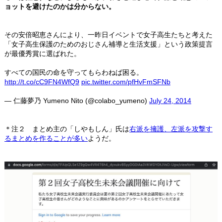
ョットを避けたのかは分からない。
その安倍昭恵さんにより、一昨日イベントで女子高生たちと考えた
「女子高生保護のためのおじさん補導と生活支援」という政策提言
が最優秀賞に選ばれた。
すべての国民の命を守ってもらわねば困る。
http://t.co/cC9FN4WfQ9
pic.twitter.com/pfHvFmSFNb
— 仁藤夢乃 Yumeno Nito (@colabo_yumeno)
July 24, 2014
＊注２ まとめ主の「しやもしん」氏は
右派を擁護、左派を攻撃す
るまとめを作ることが多い
ようだ。