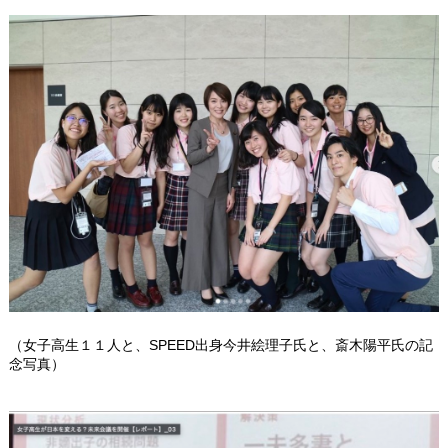
（女子高生１１人と、SPEED出身今井絵理子氏と、斎木陽平氏の記
念写真）