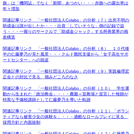
旗」は「機関誌」でなく「新聞」あつかい・・・赤旗への露出率は
年々増加
関連記事リンク 「一般社団法人Colabo」の分析（７）出所不明の
助成金は誰が出したか・・・出資「していそうな」側の記録で追
う・・・一握りのサークルで「助成金ジャック」する慈善業界の格
差構造
関連記事リンク 「一般社団法人Colabo」の分析（８） １０代後
半の仁藤夢乃が見た風景・・・クルド難民支援から「女子高生サポ
ートセンター」への脱皮
関連記事リンク 「一般社団法人Colabo」の分析（９）実践倫理宏
正会との対比で見る、掴みどころのなさ
関連記事リンク 「一般社団法人Colabo」の分析（１０） 学生運
動から生まれた「政治教会」・・・農園＝宣教場と宣言した牧師が
特異な予備校講師として仁藤夢乃を導いた軌跡
関連記事リンク 「一般社団法人Colabo」の分析（１１）「ボラン
ティアなら被害少女の体験を」・・・過酷なロールプレイに見る、
採用方針と内面統制
関連記事リンク 「一般社団法人Colabo」の分析（１２）仁藤夢乃