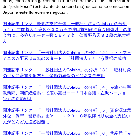
años, caen en las garras de la industria del sexo. “JK”, abreviatura
de “joshi kosei” (estudiante de secundaria) es como se conoce en
Japón a este floreciente negocio.。
関連記事リンク 野党の支持母体「一般社団法人Colabo」の分析
（１） 年間収入１億８０００万円で岸田首相政治資金団体以上の集
金力に、公称サポーター数１６４７名 仁藤夢乃氏３２歳の絶大権
力
関連記事リンク 「一般社団法人Colabo」の分析（２）・・・フェ
ミニズム要素は皆無のスタート 「社団法人」という選択の成功
関連記事リンク 「一般社団法人Colabo」の分析（３） 取材対象
の少女に著書を配布と、労働力確保のビジネスモデル
関連記事リンク 「一般社団法人Colabo」の分析（４）赤旗から聖
教新聞、朝鮮総連系まで広い露出ーー「日本会議・左派バージョ
ン」の迷彩戦術
関連記事リンク 「一般社団法人Colabo」の分析（５）資金源は意
外な「保守・警察系」団体・・・２０１８年以降は助成金の支払い
元がどんどん追跡困難に
関連記事リンク 「一般社団法人Colabo」の分析（６）共産党「赤