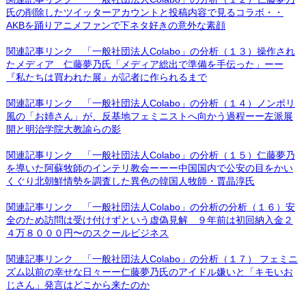
氏の削除したツイッターアカウントと投稿内容で見るコラボ・・
AKBを踊りアニメファンで下ネタ好きの意外な素顔
関連記事リンク 「一般社団法人Colabo」の分析（１３）操作され
たメディア 仁藤夢乃氏「メディア総出で準備を手伝った」ーー
『私たちは買われた展』が記者に作られるまで
関連記事リンク 「一般社団法人Colabo」の分析（１４）ノンポリ
風の「お姉さん」が、反基地フェミニストへ向かう過程ーー左派展
開と明治学院大教諭らの影
関連記事リンク 「一般社団法人Colabo」の分析（１５）仁藤夢乃
を導いた阿蘇牧師のインテリ教会ーーー中国国内で公安の目をかい
くぐり北朝鮮情勢を調査した異色の韓国人牧師・賈晶淳氏
関連記事リンク 「一般社団法人Colabo」の分析の分析（１６）安
全のため訪問は受け付けずという虚偽見解 ９年前は初回納入金２
４万８０００円〜のスクールビジネス
関連記事リンク 「一般社団法人Colabo」の分析（１７） フェミニ
ズム以前の幸せな日々ーー仁藤夢乃氏のアイドル嫌いと「キモいお
じさん」発言はどこから来たのか