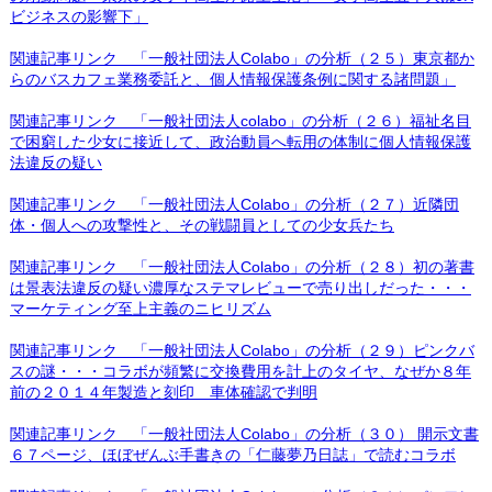
ビジネスの影響下」
関連記事リンク 「一般社団法人Colabo」の分析（２５）東京都か
らのバスカフェ業務委託と、個人情報保護条例に関する諸問題」
関連記事リンク 「一般社団法人colabo」の分析（２６）福祉名目
で困窮した少女に接近して、政治動員へ転用の体制に個人情報保護
法違反の疑い
関連記事リンク 「一般社団法人Colabo」の分析（２７）近隣団
体・個人への攻撃性と、その戦闘員としての少女兵たち
関連記事リンク 「一般社団法人Colabo」の分析（２８）初の著書
は景表法違反の疑い濃厚なステマレビューで売り出しだった・・・
マーケティング至上主義のニヒリズム
関連記事リンク 「一般社団法人Colabo」の分析（２９）ピンクバ
スの謎・・・コラボが頻繁に交換費用を計上のタイヤ、なぜか８年
前の２０１４年製造と刻印 車体確認で判明
関連記事リンク 「一般社団法人Colabo」の分析（３０） 開示文書
６７ページ、ほぼぜんぶ手書きの「仁藤夢乃日誌」で読むコラボ