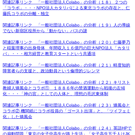
関連記事リンク 「一般社団法人Colabo」の分析（１８） ２つの
「コラボ」・・・NPO法人カタリバによる東北コラボの存在と、仁
藤氏コラボの分離・独立
関連記事リンク 「一般社団法人Colabo」の分析（１９）人の導線
でない新宿区役所から「動かない」バスの謎
関連記事リンク 「一般社団法人Colabo」の分析（２０）仁藤夢乃
と稲葉理事の出身母体 年間収入１６億円の巨大NPO法人「カタリ
バ」・・・相方経営と教育スタートという共通項
関連記事リンク 「一般社団法人Colabo」の分析（２１）軽度知的
障害者らの支援と、政治動員という倫理的ジレンマ
関連記事リンク 「一般社団法人Colabo」の分析（２２）キリスト
教婦人矯風会とコラボ① １８８６年の禁酒運動から戦後の左傾
化・・・「神の宮」としての人体と、理想の毛沢東体制
関連記事リンク 「一般社団法人Colabo」の分析（２３）矯風会と
コラボ② 機関紙にコラボ役員の「ゴースト出演」と、「ツイフェミ
化」した矯風会
関連記事リンク 「一般社団法人Colabo」の分析（２４）英語HPで
の扇動問題「東京の女子中高生が路上生活」「女子高生五千人はJK