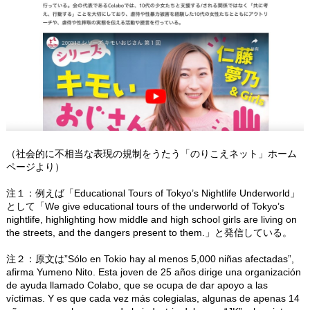
（社会的に不相当な表現の規制をうたう「のりこえネット」ホーム
ページより）
注１：例えば「Educational Tours of Tokyo’s Nightlife Underworld」
として「We give educational tours of the underworld of Tokyo’s
nightlife, highlighting how middle and high school girls are living on
the streets, and the dangers present to them.」と発信している。
注２：原文は”Sólo en Tokio hay al menos 5,000 niñas afectadas”,
afirma Yumeno Nito. Esta joven de 25 años dirige una organización
de ayuda llamado Colabo, que se ocupa de dar apoyo a las
víctimas. Y es que cada vez más colegialas, algunas de apenas 14