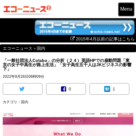
Menu
2015年4月以前の記事はこちら
エコーニュース
＞
国内
「一般社団法人Colabo」の分析（２４）英語HPでの扇動問題「東
京の女子中高生が路上生活」「女子高生五千人はJKビジネスの影響
下」
2022年9月26日06時09分
0
1
カテゴリ：
国内