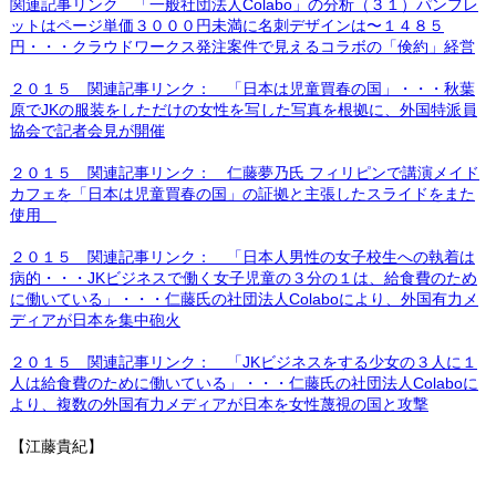
関連記事リンク 「一般社団法人Colabo」の分析（３１）パンフレ
ットはページ単価３０００円未満に名刺デザインは〜１４８５
円・・・クラウドワークス発注案件で見えるコラボの「倹約」経営
２０１５ 関連記事リンク： 「日本は児童買春の国」・・・秋葉
原でJKの服装をしただけの女性を写した写真を根拠に、外国特派員
協会で記者会見が開催
２０１５ 関連記事リンク： 仁藤夢乃氏 フィリピンで講演メイド
カフェを「日本は児童買春の国」の証拠と主張したスライドをまた
使用
２０１５ 関連記事リンク： 「日本人男性の女子校生への執着は
病的・・・JKビジネスで働く女子児童の３分の１は、給食費のため
に働いている」・・・仁藤氏の社団法人Colaboにより、外国有力メ
ディアが日本を集中砲火
２０１５ 関連記事リンク： 「JKビジネスをする少女の３人に１
人は給食費のために働いている」・・・仁藤氏の社団法人Colaboに
より、複数の外国有力メディアが日本を女性蔑視の国と攻撃
【江藤貴紀】