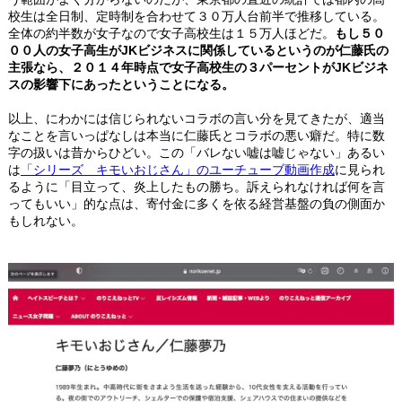
校生は全日制、定時制を合わせて３０万人台前半で推移している。
全体の約半数が女子なので女子高校生は１５万人ほどだ。
もし５０
００人の女子高生がJKビジネスに関係しているというのが仁藤氏の
主張なら、２０１４年時点で女子高校生の３パーセントがJKビジネ
スの影響下にあったということになる。
以上、にわかには信じられないコラボの言い分を見てきたが、適当
なことを言いっぱなしは本当に仁藤氏とコラボの悪い癖だ。特に数
字の扱いは昔からひどい。この「バレない嘘は嘘じゃない」あるい
は
「シリーズ キモいおじさん」のユーチューブ動画作成
に見られ
るように「目立って、炎上したもの勝ち。訴えられなければ何を言
ってもいい」的な点は、寄付金に多くを依る経営基盤の負の側面か
もしれない。