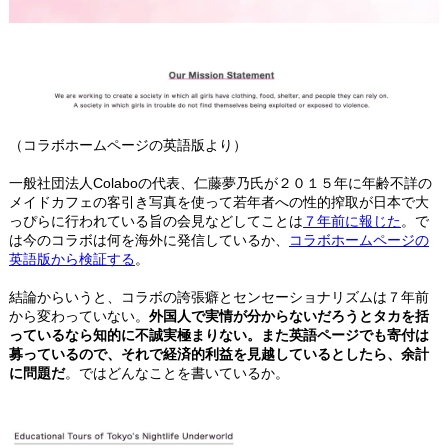
（コラボホームページの英語版より）
一般社団法人Colaboの代表、仁藤夢乃氏が２０１５年に年齢不詳の
メイドカフェの客引き写真を使って若年者への性的搾取が日本で大
っぴらに行われている旨の会見などしてことは
７年前に報じた
。で
は今のコラボは何を海外に発信しているか、
コラボホームページの
英語版から検証する
。
結論からいうと、コラボの誇張癖とセンセーショナリズムは７年前
から変わっていない。
外国人で実情が分からないだろうとタカを括
っているなら知的に不誠実極まりない。また英語ページでも寄付は
募っているので、それで経済的利益を見越しているとしたら、余計
に問題だ
。ではどんなことを書いているか。