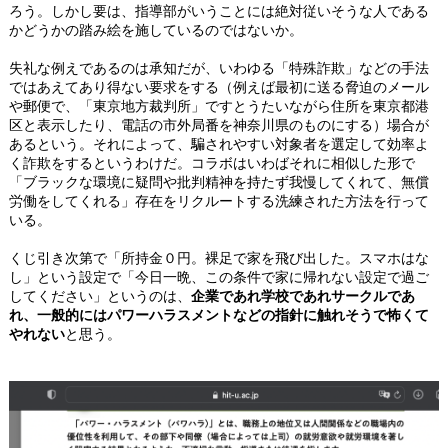
ろう。しかし要は、指導部がいうことには絶対従いそうな人である
かどうかの踏み絵を施しているのではないか。
失礼な例えであるのは承知だが、いわゆる「特殊詐欺」などの手法
ではあえてあり得ない要求をする（例えば最初に送る脅迫のメール
や郵便で、「東京地方裁判所」ですとうたいながら住所を東京都港
区と表示したり、電話の市外局番を神奈川県のものにする）場合が
あるという。それによって、騙されやすい対象者を選定して効率よ
く詐欺をするというわけだ。コラボはいわばそれに相似した形で
「ブラックな環境に疑問や批判精神を持たず我慢してくれて、無償
労働をしてくれる」存在をリクルートする洗練された方法を行って
いる。
くじ引き次第で「所持金０円。裸足で家を飛び出した。スマホはな
し」という設定で「今日一晩、この条件で家に帰れない設定で過ご
してください」というのは、
企業であれ学校であれサークルであ
れ、一般的にはパワーハラスメントなどの指針に触れそうで怖くて
やれない
と思う。