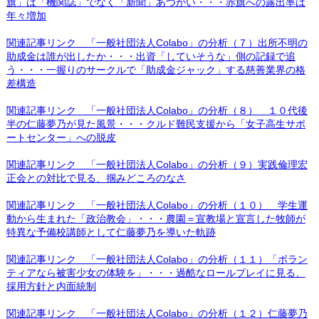
旗」は「機関誌」でなく「新聞」あつかい・・・赤旗への露出率は
年々増加
関連記事リンク 「一般社団法人Colabo」の分析（７）出所不明の
助成金は誰が出したか・・・出資「していそうな」側の記録で追
う・・・一握りのサークルで「助成金ジャック」する慈善業界の格
差構造
関連記事リンク 「一般社団法人Colabo」の分析（８） １０代後
半の仁藤夢乃が見た風景・・・クルド難民支援から「女子高生サポ
ートセンター」への脱皮
関連記事リンク 「一般社団法人Colabo」の分析（９）実践倫理宏
正会との対比で見る、掴みどころのなさ
関連記事リンク 「一般社団法人Colabo」の分析（１０） 学生運
動から生まれた「政治教会」・・・農園＝宣教場と宣言した牧師が
特異な予備校講師として仁藤夢乃を導いた軌跡
関連記事リンク 「一般社団法人Colabo」の分析（１１）「ボラン
ティアなら被害少女の体験を」・・・過酷なロールプレイに見る、
採用方針と内面統制
関連記事リンク 「一般社団法人Colabo」の分析（１２）仁藤夢乃