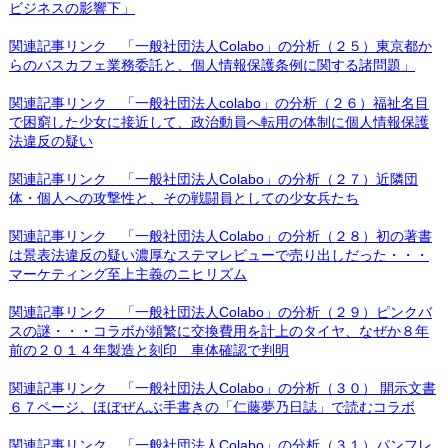
ビジネスの影響下」
関連記事リンク 「一般社団法人Colabo」の分析（２５）東京都か
らのバスカフェ業務委託と、個人情報保護条例に関する諸問題」
関連記事リンク 「一般社団法人colabo」の分析（２６）福祉名目
で困窮した少女に接近して、政治動員へ転用の体制に個人情報保護
法違反の疑い
関連記事リンク 「一般社団法人Colabo」の分析（２７）近隣団
体・個人への攻撃性と、その戦闘員としての少女兵たち
関連記事リンク 「一般社団法人Colabo」の分析（２８）初の著書
は景表法違反の疑い濃厚なステマレビューで売り出しだった・・・
マーケティング至上主義のニヒリズム
関連記事リンク 「一般社団法人Colabo」の分析（２９）ピンクバ
スの謎・・・コラボが頻繁に交換費用を計上のタイヤ、なぜか８年
前の２０１４年製造と刻印 車体確認で判明
関連記事リンク 「一般社団法人Colabo」の分析（３０） 開示文書
６７ページ、ほぼぜんぶ手書きの「仁藤夢乃日誌」で読むコラボ
関連記事リンク 「一般社団法人Colabo」の分析（３１）パンフレ