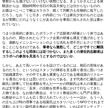
警察からも逃げないといけない状態になる。きょうかさんによる体
験談からは、開始時間や当日の気温天候などは分からないものの、
お腹はぺこぺこで喉はカラカラ、眠くて判断力も生物的に低下した
だろう。なお「くじ引き」の内容については家出少女のものとはあ
るが実際にどのようなくじがあるのかを事前に知らされた旨は書か
れていない。
つまり自発的に参加したボランティア志願者の研修という体ではあ
るものの、聞かされたらブラック企業の研修も裸足で逃げ出しそう
な、過酷なイニシエーションのような洗礼を理不尽にもクジで受け
ることになるわけである。
筆者なら激怒して、どこかですぐに離脱
するしこのような団体には近づかない。また多くの潜在的志願者は
コラボへの参加を見送ろうとするのではないか
。
しかし、あえて高いハードルを設けているのには、相応の意味があ
るのだろう。というのはスタッフの陣容を見る限り適当に思いつき
で組織運営や、その中でも最も重要な入口である構成員のリクルー
トを適当にやるとは思いがたいからである。まず代表の仁藤氏は阿
蘇氏に師事して社会運動を学んだーーかの阿蘇氏は本人の著書によ
れば文字通りに「反米」の活動を世界を股にかけて行なってきた、
人物である。なお彼の教会は、キリスト教徒以外にも門戸を開き、
仏教徒やムスリムも広く受け入れていたというーーほか、もう一人
の立ち上げ時の理事である稲葉氏はカタリバというNPOでそれまで
活動しカタリバ副代表を務めた経験を持ち、いわばボランティア・