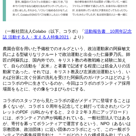
（一般社団法人Colabo（以下、コラボ）「
活動報告書 10周年記念
誌 活動する人・支える人特集2021
」より）
農園合宿を用いた予備校でのオルグという、政治運動家の阿蘇敏文
氏による型破りなリクルートで政治運動と出会った仁藤夢乃氏。師
匠の阿蘇氏は、国内外での、キリスト教の布教戦略と経験に加え
て、自らの活動を「反米」と著書で記述する程度には筋金入りの活
動家であった。それでは、キリスト教及び左派政治運動という、い
わば分派に次ぐ分派の洗礼を受けた阿蘇氏のガバナンスはどのよう
にコラボの中に生きているのか、今回はコラボのボランティア採用
場面をもとに、その像をつまびらかにする。
コラボのスタッフから見たコラボの姿がメディアに登場することは
多くないが、コラボ１０周年を記念してと銘打って出されたパンフ
レットのPDF（URLからすると、２０２２年３月にアップロード）
には、ボランティアの声が掲載されている。一般社団法人ではある
が、寄付を募ってボランティアで運営するという、NPO（あるいは
宗教団体、政治団体）に近い団体のコラボにとって、この一般ボラ
ンティアの募集採用方針は、ここがどのような構成員を欲している