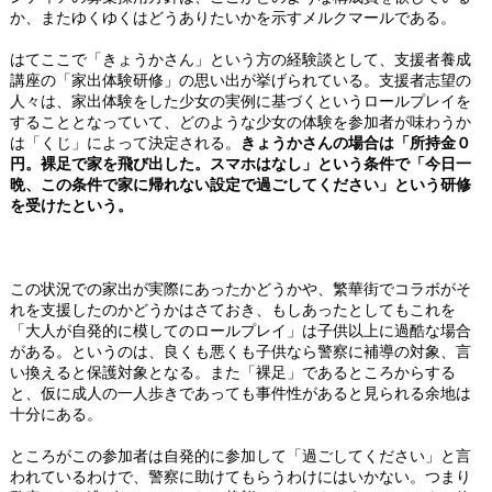
か、またゆくゆくはどうありたいかを示すメルクマールである。
はてここで「きょうかさん」という方の経験談として、支援者養成
講座の「家出体験研修」の思い出が挙げられている。支援者志望の
人々は、家出体験をした少女の実例に基づくというロールプレイを
することとなっていて、どのような少女の体験を参加者が味わうか
は「くじ」によって決定される。
きょうかさんの場合は「所持金０
円。裸足で家を飛び出した。スマホはなし」という条件で「今日一
晩、この条件で家に帰れない設定で過ごしてください」という研修
を受けたという。
この状況での家出が実際にあったかどうかや、繁華街でコラボがそ
れを支援したのかどうかはさておき、もしあったとしてもこれを
「大人が自発的に模してのロールプレイ」は子供以上に過酷な場合
がある。というのは、良くも悪くも子供なら警察に補導の対象、言
い換えると保護対象となる。また「裸足」であるところからする
と、仮に成人の一人歩きであっても事件性があると見られる余地は
十分にある。
ところがこの参加者は自発的に参加して「過ごしてください」と言
われているわけで、警察に助けてもらうわけにはいかない。つまり