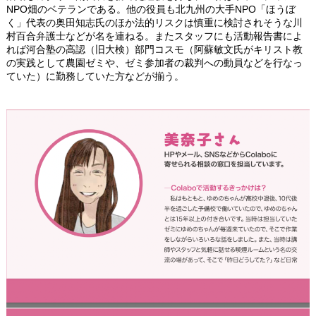
NPO畑のベテランである。他の役員も北九州の大手NPO「ほうぼ
く」代表の奥田知志氏のほか法的リスクは慎重に検討されそうな川
村百合弁護士などが名を連ねる。またスタッフにも活動報告書によ
れば河合塾の高認（旧大検）部門コスモ（阿蘇敏文氏がキリスト教
の実践として農園ゼミや、ゼミ参加者の裁判への動員などを行なっ
ていた）に勤務していた方などが揃う。