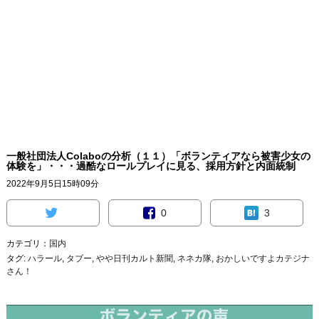
一般社団法人Colaboの分析（１１）「ボランティアなら被害少女の
体験を」・・・過酷なロールプレイに見る、採用方針と内面統制
2022年9月5日15時09分
0
3
カテゴリ：
国内
タグ:
ハラール
,
タブー
,
やや日刊カルト新聞
,
ネネカ隊
,
おかしいですよカテジナ
さん！