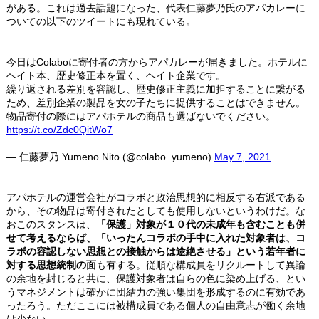
がある。これは過去話題になった、代表仁藤夢乃氏のアパカレーに
ついての以下のツイートにも現れている。
今日はColaboに寄付者の方からアパカレーが届きました。ホテルに
ヘイト本、歴史修正本を置く、ヘイト企業です。
繰り返される差別を容認し、歴史修正主義に加担することに繋がる
ため、差別企業の製品を女の子たちに提供することはできません。
物品寄付の際にはアパホテルの商品も選ばないでください。
https://t.co/Zdc0QitWo7
— 仁藤夢乃 Yumeno Nito (@colabo_yumeno)
May 7, 2021
アパホテルの運営会社がコラボと政治思想的に相反する右派である
から、その物品は寄付されたとしても使用しないというわけだ。な
おこのスタンスは、
「保護」対象が１０代の未成年も含むことも併
せて考えるならば、「いったんコラボの手中に入れた対象者は、コ
ラボの容認しない思想との接触からは途絶させる」という若年者に
対する思想統制の面
も有する。従順な構成員をリクルートして異論
の余地を封じると共に、保護対象者は自らの色に染め上げる、とい
うマネジメントは確かに団結力の強い集団を形成するのに有効であ
ったろう。ただここには被構成員である個人の自由意志が働く余地
は少ない。