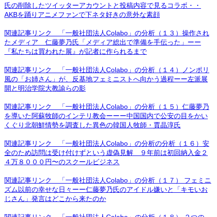
氏の削除したツイッターアカウントと投稿内容で見るコラボ・・
AKBを踊りアニメファンで下ネタ好きの意外な素顔
関連記事リンク 「一般社団法人Colabo」の分析（１３）操作され
たメディア 仁藤夢乃氏「メディア総出で準備を手伝った」ーー
『私たちは買われた展』が記者に作られるまで
関連記事リンク 「一般社団法人Colabo」の分析（１４）ノンポリ
風の「お姉さん」が、反基地フェミニストへ向かう過程ーー左派展
開と明治学院大教諭らの影
関連記事リンク 「一般社団法人Colabo」の分析（１５）仁藤夢乃
を導いた阿蘇牧師のインテリ教会ーーー中国国内で公安の目をかい
くぐり北朝鮮情勢を調査した異色の韓国人牧師・賈晶淳氏
関連記事リンク 「一般社団法人Colabo」の分析の分析（１６）安
全のため訪問は受け付けずという虚偽見解 ９年前は初回納入金２
４万８０００円〜のスクールビジネス
関連記事リンク 「一般社団法人Colabo」の分析（１７） フェミニ
ズム以前の幸せな日々ーー仁藤夢乃氏のアイドル嫌いと「キモいお
じさん」発言はどこから来たのか
関連記事リンク 「一般社団法人Colabo」の分析（１８） ２つの