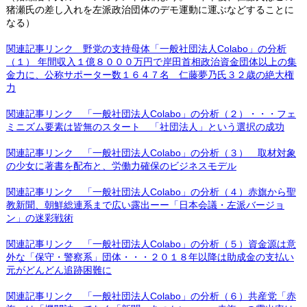
猪瀬氏の差し入れを左派政治団体のデモ運動に運ぶなどすることに
なる）
関連記事リンク 野党の支持母体「一般社団法人Colabo」の分析
（１） 年間収入１億８０００万円で岸田首相政治資金団体以上の集
金力に、公称サポーター数１６４７名 仁藤夢乃氏３２歳の絶大権
力
関連記事リンク 「一般社団法人Colabo」の分析（２）・・・フェ
ミニズム要素は皆無のスタート 「社団法人」という選択の成功
関連記事リンク 「一般社団法人Colabo」の分析（３） 取材対象
の少女に著書を配布と、労働力確保のビジネスモデル
関連記事リンク 「一般社団法人Colabo」の分析（４）赤旗から聖
教新聞、朝鮮総連系まで広い露出ーー「日本会議・左派バージョ
ン」の迷彩戦術
関連記事リンク 「一般社団法人Colabo」の分析（５）資金源は意
外な「保守・警察系」団体・・・２０１８年以降は助成金の支払い
元がどんどん追跡困難に
関連記事リンク 「一般社団法人Colabo」の分析（６）共産党「赤