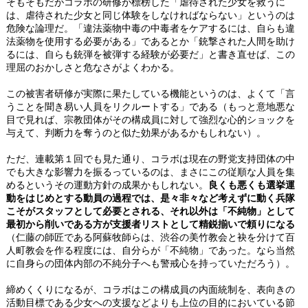
そもそもだがコラボの研修が標榜した「虐待された少女を救うに
は、虐待された少女と同じ体験をしなければならない」というのは
危険な論理だ。「違法薬物中毒の中毒者をケアするには、自らも違
法薬物を使用する必要がある」であるとか「銃撃された人間を助け
るには、自らも銃弾を被弾する経験が必要だ」と書き直せば、この
理屈のおかしさと危なさがよくわかる。
この被害者研修が実際に果たしている機能というのは、よくて「言
うことを聞き易い人員をリクルートする」である（もっと意地悪な
目で見れば、宗教団体がその構成員に対して強烈な心的ショックを
与えて、判断力を奪うのと似た効果があるかもしれない）。
ただ、連載第１回でも見た通り、コラボは現在の野党支持団体の中
でも大きな影響力を振るっているのは、まさにこの従順な人員を集
めるというその運動方針の成果かもしれない。
良くも悪くも選挙運
動をはじめとする動員の過程では、是々非々など考えずに動く兵隊
こそがスタッフとして必要とされる、それ以外は「不純物」として
最初から削いである方が支援者リストとして精鋭揃いで頼りになる
（仁藤の師匠である阿蘇牧師らは、渋谷の美竹教会と袂を分けて百
人町教会を作る程度には、自分らが「不純物」であった。なら当然
に自身らの団体内部の不純分子へも警戒心を持っていただろう）。
締めくくりになるが、コラボはこの構成員の内面統制を、表向きの
活動目標である少女への支援などよりも上位の目的においている節