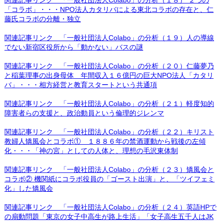
「コラボ」・・・NPO法人カタリバによる東北コラボの存在と、仁
藤氏コラボの分離・独立
関連記事リンク 「一般社団法人Colabo」の分析（１９）人の導線
でない新宿区役所から「動かない」バスの謎
関連記事リンク 「一般社団法人Colabo」の分析（２０）仁藤夢乃
と稲葉理事の出身母体 年間収入１６億円の巨大NPO法人「カタリ
バ」・・・相方経営と教育スタートという共通項
関連記事リンク 「一般社団法人Colabo」の分析（２１）軽度知的
障害者らの支援と、政治動員という倫理的ジレンマ
関連記事リンク 「一般社団法人Colabo」の分析（２２）キリスト
教婦人矯風会とコラボ① １８８６年の禁酒運動から戦後の左傾
化・・・「神の宮」としての人体と、理想の毛沢東体制
関連記事リンク 「一般社団法人Colabo」の分析（２３）矯風会と
コラボ② 機関紙にコラボ役員の「ゴースト出演」と、「ツイフェミ
化」した矯風会
関連記事リンク 「一般社団法人Colabo」の分析（２４）英語HPで
の扇動問題「東京の女子中高生が路上生活」「女子高生五千人はJK