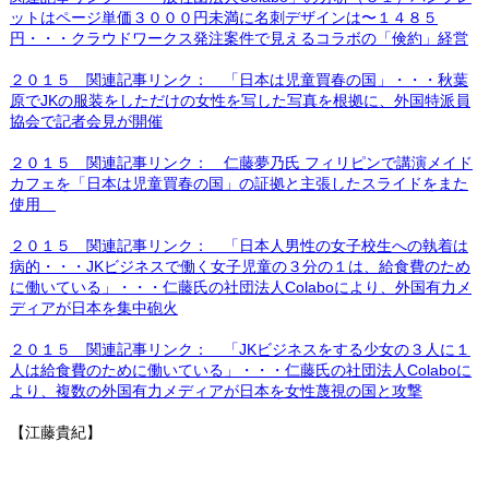
ットはページ単価３０００円未満に名刺デザインは〜１４８５
円・・・クラウドワークス発注案件で見えるコラボの「倹約」経営
２０１５ 関連記事リンク： 「日本は児童買春の国」・・・秋葉
原でJKの服装をしただけの女性を写した写真を根拠に、外国特派員
協会で記者会見が開催
２０１５ 関連記事リンク： 仁藤夢乃氏 フィリピンで講演メイド
カフェを「日本は児童買春の国」の証拠と主張したスライドをまた
使用
２０１５ 関連記事リンク： 「日本人男性の女子校生への執着は
病的・・・JKビジネスで働く女子児童の３分の１は、給食費のため
に働いている」・・・仁藤氏の社団法人Colaboにより、外国有力メ
ディアが日本を集中砲火
２０１５ 関連記事リンク： 「JKビジネスをする少女の３人に１
人は給食費のために働いている」・・・仁藤氏の社団法人Colaboに
より、複数の外国有力メディアが日本を女性蔑視の国と攻撃
【江藤貴紀】