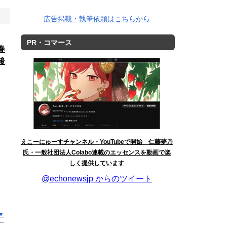
広告掲載・執筆依頼はこちらから
PR・コマース
春
後
えこーにゅーすチャンネル・YouTubeで開始 仁藤夢乃
氏・一般社団法人Colabo連載のエッセンスを動画で楽
しく提供しています
紐
@echonewsjp からのツイート
▼