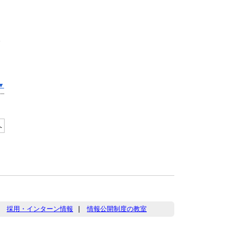
食
▼
へ
|
採用・インターン情報
|
情報公開制度の教室