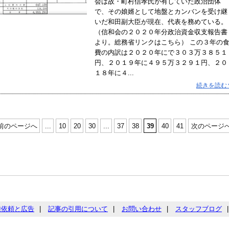
会は故・町村信孝氏が有していた政治団体
で、その娘婿として地盤とカンバンを受け継
いだ和田副大臣が現在、代表を務めている。
（信和会の２０２０年分政治資金収支報告書
より。総務省リンクはこちら） この３年の
費の内訳は２０２０年にで３０３万３８５１
円、２０１９年に４９５万３２９１円、２０
１８年に４...
続きを読む
前のページへ
...
10
20
30
...
37
38
39
40
41
次のページ
種依頼と広告
|
記事の引用について
|
お問い合わせ
|
スタッフブログ