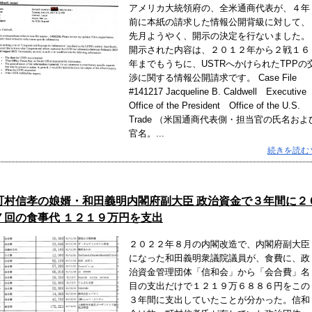
アメリカ大統領府の、全米通商代表が、４年
前に本紙の請求した情報公開背級に対して、
先月ようやく、開示の決定を行ないました。
開示された内容は、２０１２年から２戦１６
年までもうちに、USTRへかけられたTPPの
渉に関する情報公開請求です。 Case File
#141217 Jacqueline B. Caldwell Executive
Office of the President Office of the U.S.
Trade （米国通商代表側・担当官の氏名およ
官名。...
続きを読む
町村信孝の娘婿・和田義明内閣府副大臣 政治資金で３年間に２
７回の食事代 １２１９万円を支出
２０２２年８月の内閣改造で、内閣府副大臣
になった和田義明衆議院議員が、食費に、政
治資金管理団体「信和会」から「会合費」名
目の支出だけで１２１９万６８８６円をこの
３年間に支出していたことが分かった。信和