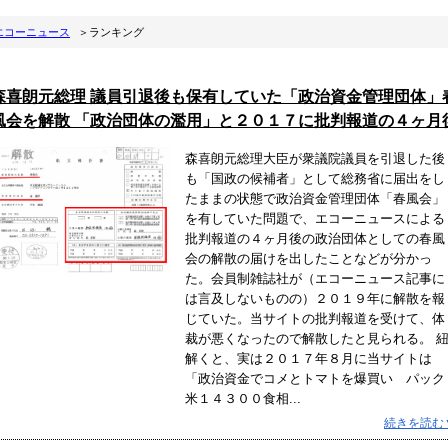
エコーニュース
＞ランキング
森喜朗元総理 議員引退後も保有していた「政治資金管理団体」
風会を解散 「政治団体の濫用」と２０１７に批判報道の４ヶ月
森喜朗元総理大臣が衆議院議員を引退した後
も「国政の候補者」として総務省に届出をし
たままの状態で政治資金管理団体「春風会」
を有していた問題で、エコーニュースによる
批判報道の４ヶ月後の政治団体としての春風
会の解散の届けを出したことなどが分かっ
た。会員制雑誌社が（エコーニュース記事に
は言及しないものの）２０１９年に解散を報
じていた。当サイトの批判報道を受けて、体
裁が悪くなったので解散したと見られる。 
解くと、実は２０１７年８月に当サイトは
「政治資金でコメとトマトを爆買い パック
米１４３００食相...
続きを読む