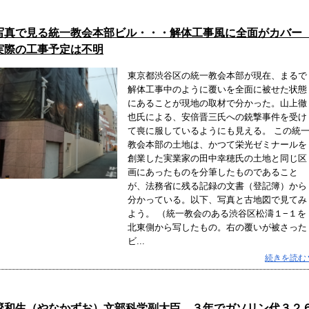
写真で見る統一教会本部ビル・・・解体工事風に全面がカバ
実際の工事予定は不明
東京都渋谷区の統一教会本部が現在、まるで
解体工事中のように覆いを全面に被せた状態
にあることが現地の取材で分かった。山上徹
也氏による、安倍晋三氏への銃撃事件を受け
て喪に服しているようにも見える。 この統
教会本部の土地は、かつて栄光ゼミナールを
創業した実業家の田中幸穂氏の土地と同じ区
画にあったものを分筆したものであること
が、法務省に残る記録の文書（登記簿）から
分かっている。以下、写真と古地図で見てみ
よう。 （統一教会のある渋谷区松濤１−１を
北東側から写したもの。右の覆いが被さった
ビ...
続きを読む
簗和生（やなかずお）文部科学副大臣 ３年でガソリン代３２