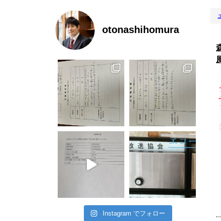
otonashihomura
Instagram でフォロー