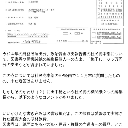
令和４年の総務省届出分、政治資金収支報告書の社民党本部につい
て、図書券や党機関紙の編集長個人への支出、「梅干し」６５万円
分の支出などが含まれていました。
この点については社民党本部のHP経由で１１月末に質問したもの
の、未だ返答はありません。
しかしそのかわり（？）に田中稔という社民党の機関紙２つの編集
長から、以下のようなコメントがありました。
いいかげんな書き込みは名誉毀損だよ。この旅費は愛媛県で実施さ
れた護憲大会の取材旅費。
図書券は、紙面にあるパズル・囲碁・将棋の当選者への景品。どこ