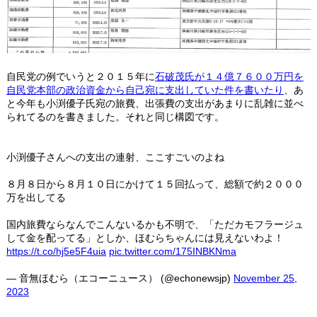
自民党の例でいうと２０１５年に
石破茂氏が１４億７６００万円を
自民党本部の政治資金から自己宛に支出していた件を書いたり
、あ
と今年も小渕優子氏宛の旅費、出張費の支出があまりに乱雑に並べ
られてるのを書きました。それと同じ構図です。
小渕優子さんへの支出の連射、ここすごいのよね
８月８日から８月１０日にかけて１５回払って、総額で約２０００
万を出してる
国内旅費ならなんでこんないるかも不明で、「ただカモフラージュ
して金を配ってる」としか、ほむらちゃんには見えないわよ！
https://t.co/hj5e5F4uia
pic.twitter.com/175INBKNma
— 音無ほむら（エコーニュース） (@echonewsjp)
November 25,
2023