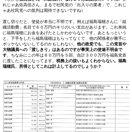
れじゃあ佐高信さん、まるで社民党の「出入りの業者」で、これじ
ゃあ社民党への批判は期待できないですね）
渡し切りだと、使徒が本当に不明です。例えば福島瑞穂さんに「組
織活動費」名目で６０万円のキリのいい支出があります。これ単純
に福島瑞穂にお金をあげたとしかわからないです。あともっという
と、下手をしたら福島瑞穂はもらってなくて、他の関係者が勝手に
ポッケないないしてるのかもしれない。
他の政党でも、この党首や
大物議員への「渡しきり」はあるのですが事実上の使途不明金で
す
。ちなみにこの年は６０万円を５回、合計３００万円を福島党首
に渡したことになってます。
税務上の扱いもよくわからない。福島
瑞穂氏、所得としてこれは計上してるのでしょうか？