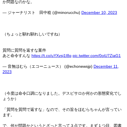
か問題なのかな。
— ジャーナリスト 田中稔 (@minorucchu)
December 10, 2023
（ちょっと馴れ馴れしいですね）
質問に質問を返すな案件
あと命令すんな
https://t.co/uYXvsj1I8q
pic.twitter.com/0oiU7ZiaG1
— 音無ほむら（エコーニュース） (@echonewsjp)
December 11,
2023
（今度は命令口調になりました。デスピサロか何かの形態変化でし
ょうか）
「質問を質問で返すな」なので、その旨をほむらちゃんが言ってい
ます。
で、何が問題かというとざっと言って３点です。まず１つ目、図書