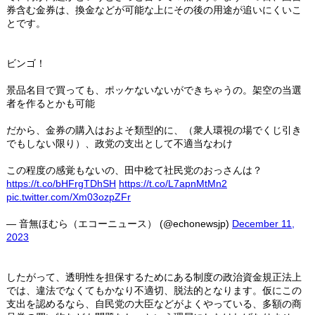
券含む金券は、換金などが可能な上にその後の用途が追いにくいこ
とです。
ビンゴ！
景品名目で買っても、ポッケないないができちゃうの。架空の当選
者を作るとかも可能
だから、金券の購入はおよそ類型的に、（衆人環視の場でくじ引き
でもしない限り）、政党の支出として不適当なわけ
この程度の感覚もないの、田中稔て社民党のおっさんは？
https://t.co/bHFrgTDhSH
https://t.co/L7apnMtMn2
pic.twitter.com/Xm03ozpZFr
— 音無ほむら（エコーニュース） (@echonewsjp)
December 11,
2023
したがって、透明性を担保するためにある制度の政治資金規正法上
では、違法でなくてもかなり不適切、脱法的となります。仮にこの
支出を認めるなら、自民党の大臣などがよくやっている、多額の商