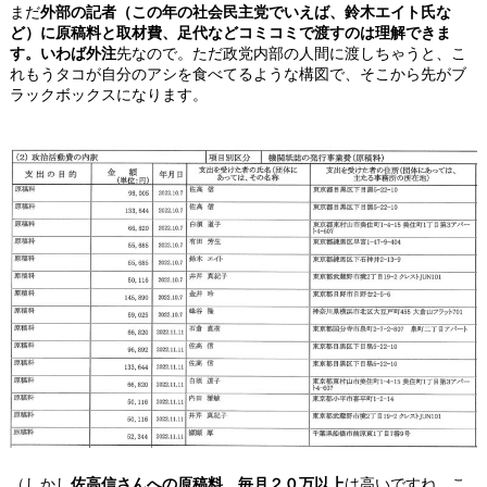
まだ
外部の記者（この年の社会民主党でいえば、鈴木エイト氏な
ど）に原稿料と取材費、足代などコミコミで渡すのは理解できま
す。いわば外注
先なので。ただ政党内部の人間に渡しちゃうと、こ
れもうタコが自分のアシを食べてるような構図で、そこから先がブ
ラックボックスになります。
（しかし
佐高信さんへの原稿料、毎月２０万以上
は高いですね。こ