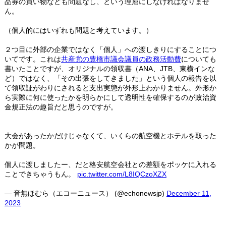
品券の買い物なども問題なし、という理屈にしなければなりませ
ん。
（個人的にはいずれも問題と考えています。）
２つ目に外部の企業ではなく「個人」への渡しきりにすることにつ
いてです。これは
共産党の豊橋市議会議員の政務活動費
についても
書いたことですが、オリジナルの領収書（ANA、JTB、東横インな
ど）ではなく、「その出張をしてきました」という個人の報告を以
て領収証がわりにされると支出実態が外形上わかりません。外形か
ら実際に何に使ったかを明らかにして透明性を確保するのが政治資
金規正法の趣旨だと思うのですが。
大会があったかだけじゃなくて、いくらの航空機とホテルを取った
かが問題。
個人に渡しましたー、だと格安航空会社との差額をポッケに入れる
ことできちゃうもん。
pic.twitter.com/L8IQCzoXZX
— 音無ほむら（エコーニュース） (@echonewsjp)
December 11,
2023