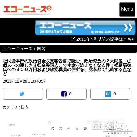
Menu
2015年4月以前の記事はこちら
エコーニュース
＞
国内
社民党本部の政治資金収支報告書で読む、政治資金の２大問題 ①
個人への渡しきり②金券購入、で使途が追えなくなる件：福島瑞穂
氏への３００万円および政党職員の住所を、党本部で記載する点な
ど
2023年12月29日10時35分
0
0
カテゴリ：
国内