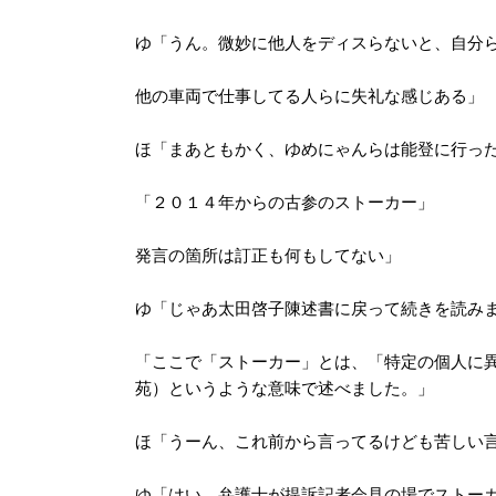
ゆ「うん。微妙に他人をディスらないと、自分
他の車両で仕事してる人らに失礼な感じある」
ほ「まあともかく、ゆめにゃんらは能登に行っ
「２０１４年からの古参のストーカー」
発言の箇所は訂正も何もしてない」
ゆ「じゃあ太田啓子陳述書に戻って続きを読み
「ここで「ストーカー」とは、「特定の個人に異
苑）というような意味で述べました。」
ほ「うーん、これ前から言ってるけども苦しい
ゆ「はい。弁護士が提訴記者会見の場でストー