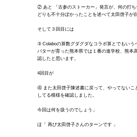
② あと 「古参のストーカー」発言が、何の打
どりも不十分ぽかったことを述べて太田啓子が
そして３回目には
③ Colaboの算数グダグダなコラボ算とでも
バターが育った熊本県では１番の進学校、熊本
認したと思います。
4回目が
④ また太田啓子陳述書に戻って、やってないこ
してる模様を確認しました。
今回は何を扱うのでしょう」
ほ「 再び太田啓子さんのターンです 」