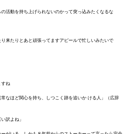
らの活動を持ち上げられないのかって突っ込みたくなるな
たり来たりとあと頑張ってますアピールで忙しいみたいで
ますね
常なほど関心を持ち、しつこく跡を追いか ける人」（広辞
言い訳よね」
カーがいる、しかも８年前からのストーカーって言ったら完全